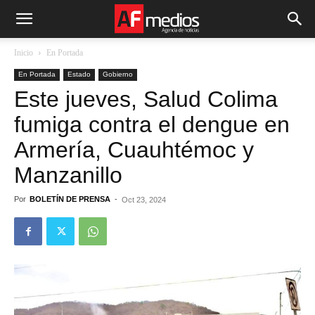
Inicio
En Portada
En Portada
Estado
Gobierno
Este jueves, Salud Colima
fumiga contra el dengue en
Armería, Cuauhtémoc y
Manzanillo
Por
BOLETÍN DE PRENSA
-
Oct 23, 2024