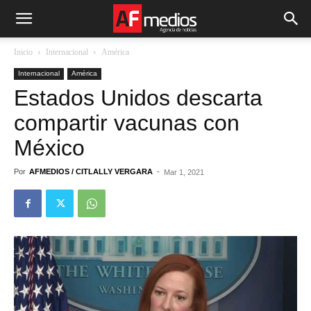
Inicio
Internacional
América
Internacional
América
Estados Unidos descarta
compartir vacunas con
México
Por
AFMEDIOS / CITLALLY VERGARA
-
Mar 1, 2021