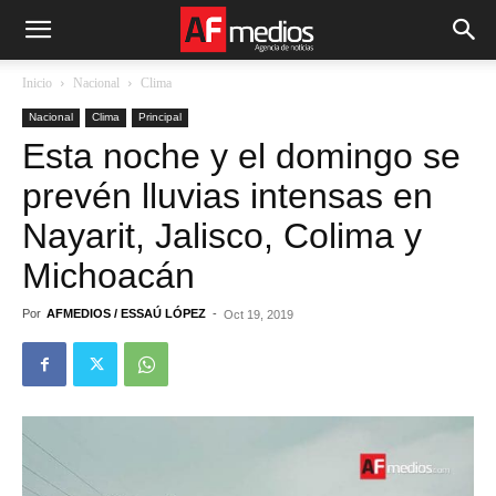
Inicio
Nacional
Clima
Nacional
Clima
Principal
Esta noche y el domingo se
prevén lluvias intensas en
Nayarit, Jalisco, Colima y
Michoacán
Por
AFMEDIOS / ESSAÚ LÓPEZ
-
Oct 19, 2019