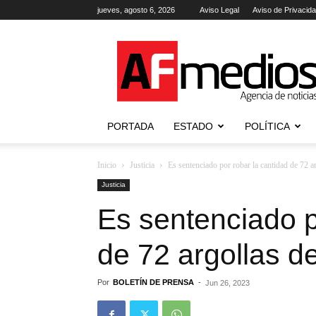
jueves, agosto 6, 2026
Aviso Legal
Aviso de Privacid
AFmedios
.-
Agencia
de
Noticias
PORTADA
ESTADO
POLÍTICA
Inicio
Justicia
Es sentenciado por robar la cantidad de 72 ar
Justicia
Es sentenciado p
de 72 argollas d
Por
BOLETÍN DE PRENSA
-
Jun 26, 2023