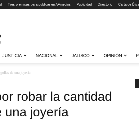
ad
Tres premisas para publicar en AFmedios
Publicidad
Directorio
Carta de Étic
JUSTICIA
NACIONAL
JALISCO
OPINIÓN
P
gollas de una joyería
or robar la cantidad
e una joyería