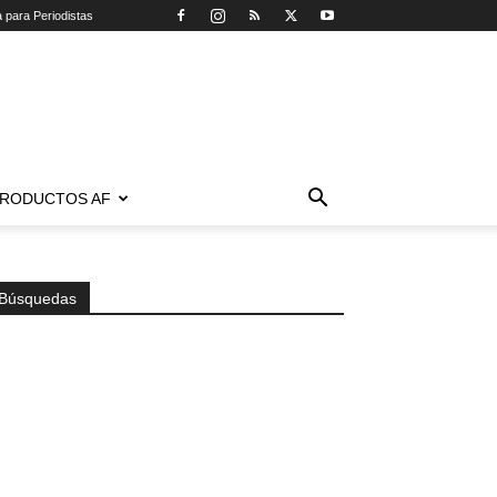
a para Periodistas
RODUCTOS AF
Búsquedas