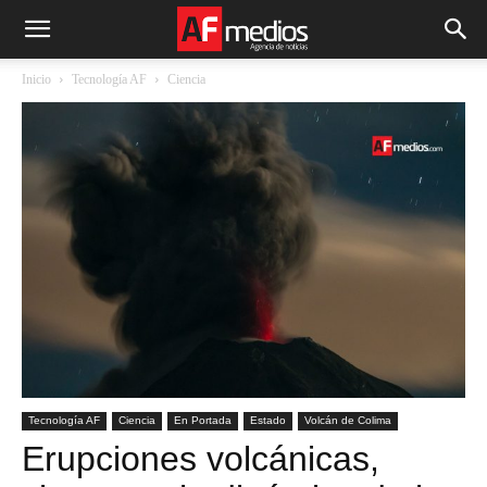
Inicio
Tecnología AF
Ciencia
Tecnología AF
Ciencia
En Portada
Estado
Volcán de Colima
Erupciones volcánicas,