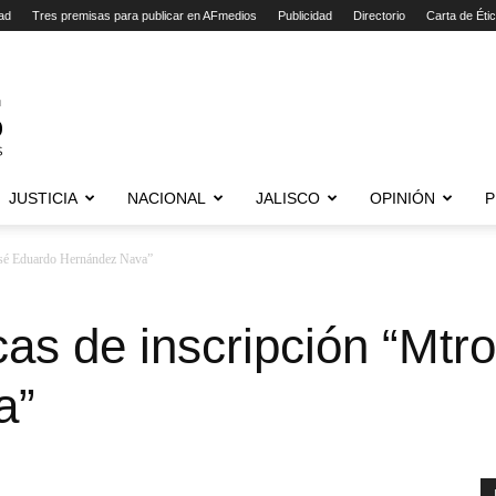
ad
Tres premisas para publicar en AFmedios
Publicidad
Directorio
Carta de Éti
JUSTICIA
NACIONAL
JALISCO
OPINIÓN
P
José Eduardo Hernández Nava”
as de inscripción “Mtr
a”