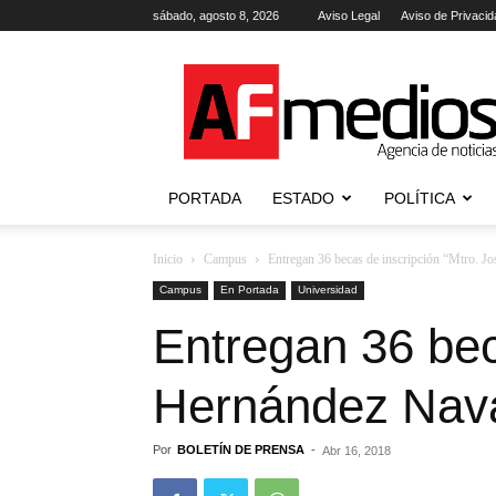
sábado, agosto 8, 2026
Aviso Legal
Aviso de Privacid
AFmedios
.-
Agencia
de
Noticias
PORTADA
ESTADO
POLÍTICA
Inicio
Campus
Entregan 36 becas de inscripción “Mtro. 
Campus
En Portada
Universidad
Entregan 36 bec
Hernández Nav
Por
BOLETÍN DE PRENSA
-
Abr 16, 2018