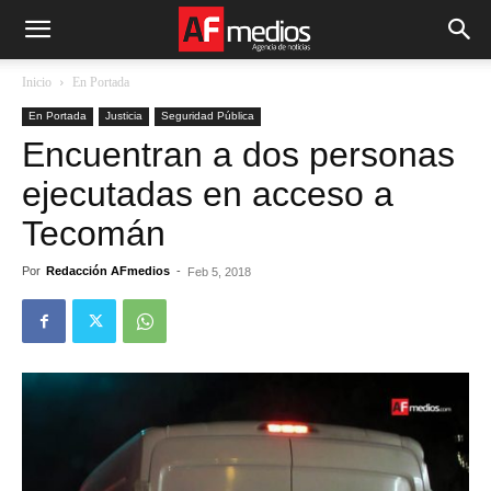
Inicio
En Portada
En Portada
Justicia
Seguridad Pública
Encuentran a dos personas
ejecutadas en acceso a
Tecomán
Por
Redacción AFmedios
-
Feb 5, 2018