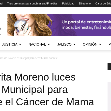
ad
Tres premisas para publicar en AFmedios
Publicidad
Directorio
Carta de Éti
JUSTICIA
NACIONAL
JALISCO
OPINIÓN
P
s de Palacio Municipal para sensibilizar sobre el...
ita Moreno luces
 Municipal para
re el Cáncer de Mama