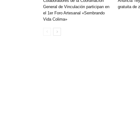
Colaboradores de la Coordinación
‎Anuncia Te
General de Vinculación participan en
gratuita de 
el 1er Foro Artesanal «Sembrando
Vida Colima»