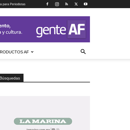
ca para Periodistas
RODUCTOS AF
Búsquedas