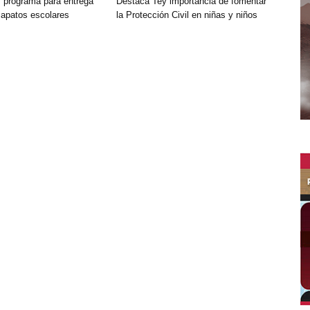
y programa para entrega
Destaca Tey importancia de fomentar
zapatos escolares
‎la Protección Civil en niñas y niños