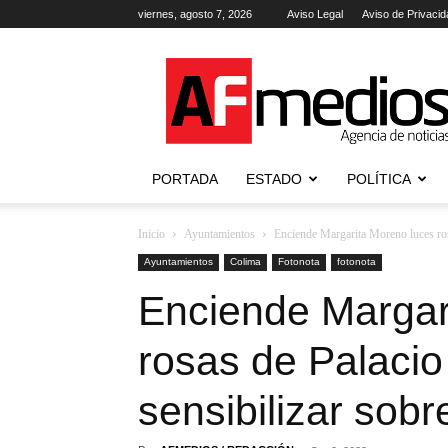
viernes, agosto 7, 2026
Aviso Legal
Aviso de Privacid
AFmedios
.-
Agencia
de
Noticias
PORTADA
ESTADO
POLÍTICA
Inicio
Ayuntamientos
Enciende Margarita Moreno luces rosa
Ayuntamientos
Colima
Fotonota
fotonota
Enciende Margar
rosas de Palacio
sensibilizar sob