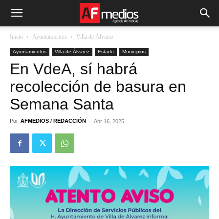
Inicio
Ayuntamientos
Villa de Álvarez
Ayuntamientos
Villa de Álvarez
Estado
Municipios
En VdeA, sí habrá
recolección de basura en
Semana Santa
Por
AFMEDIOS / REDACCIÓN
-
Abr 16, 2025