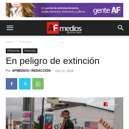
Inicio
Fotonota
Fotonota
fotonota
En peligro de extinción
Por
AFMEDIOS / REDACCIÓN
-
Oct 21, 2018