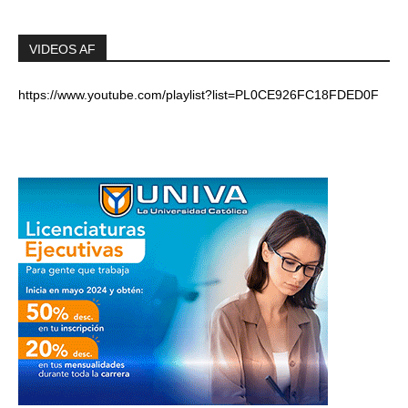
VIDEOS AF
https://www.youtube.com/playlist?list=PL0CE926FC18FDED0F