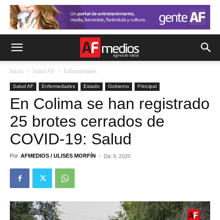
Inicio
Salud AF
Enfermedades
Salud AF
Enfermedades
Estado
Gobierno
Principal
En Colima se han registrado
25 brotes cerrados de
COVID-19: Salud
Por
AFMEDIOS / ULISES MORFÍN
-
Dic 9, 2020