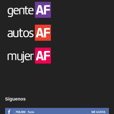
Síguenos
758,000
Fans
ME GUSTA