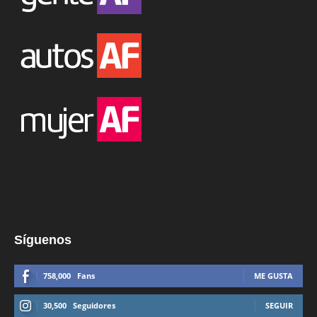
Síguenos
758,000
Fans
ME GUSTA
30,500
Seguidores
SEGUIR