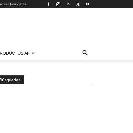
ca para Periodistas
RODUCTOS AF
Búsquedas