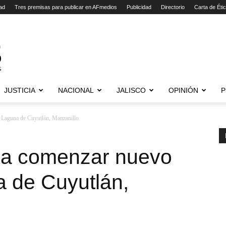
ad
Tres premisas para publicar en AFmedios
Publicidad
Directorio
Carta de Éti
JUSTICIA
NACIONAL
JALISCO
OPINIÓN
P
 Laguna de Cuyutlán, Manzanillo
ra comenzar nuevo
a de Cuyutlán,