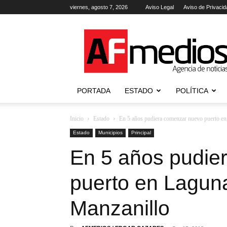
viernes, agosto 7, 2026
Aviso Legal
Aviso de Privacid
AFmedios
.-
Agencia
de
Noticias
PORTADA
ESTADO
POLÍTICA
Inicio
Estado
En 5 años pudiera comenzar nuevo puerto en
Estado
Municipios
Principal
En 5 años pudie
puerto en Lagun
Manzanillo