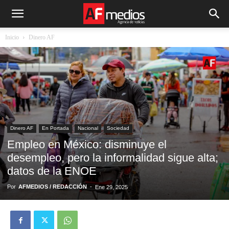
Inicio
Dinero AF
Dinero AF
En Portada
Nacional
Sociedad
Empleo en México: disminuye el
desempleo, pero la informalidad sigue alta;
datos de la ENOE
Por
AFMEDIOS / REDACCIÓN
-
Ene 29, 2025