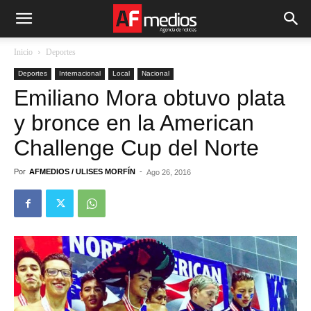
Inicio
Deportes
Deportes
Internacional
Local
Nacional
Emiliano Mora obtuvo plata
y bronce en la American
Challenge Cup del Norte
Por
AFMEDIOS / ULISES MORFÍN
-
Ago 26, 2016