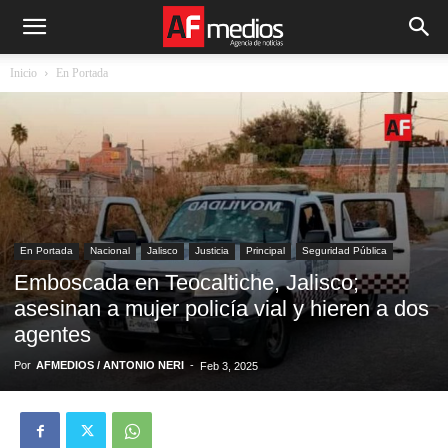
Inicio
En Portada
En Portada
Nacional
Jalisco
Justicia
Principal
Seguridad Pública
Emboscada en Teocaltiche, Jalisco;
asesinan a mujer policía vial y hieren a dos
agentes
Por
AFMEDIOS / ANTONIO NERI
-
Feb 3, 2025