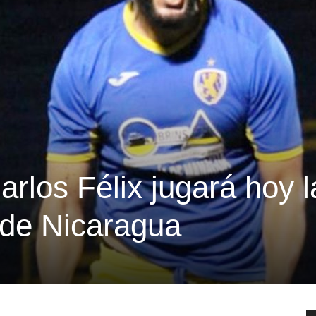
rlos Félix jugará hoy l
a de Nicaragua