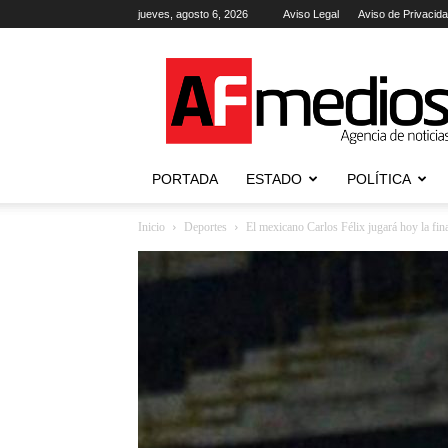
jueves, agosto 6, 2026
Aviso Legal
Aviso de Privacid
AFmedios
.-
Agencia
de
Noticias
PORTADA
ESTADO
POLÍTICA
Inicio
Deportes
El mexicano Carlos Félix jugará hoy la final