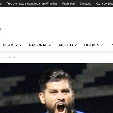
ad
Tres premisas para publicar en AFmedios
Publicidad
Directorio
Carta de Étic
JUSTICIA
NACIONAL
JALISCO
OPINIÓN
P
 de la liga de...