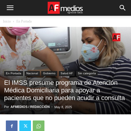
Inicio
En Portada
En Portada
Nacional
Gobierno
Salud AF
Sin categoría
El IMSS presume programa de Atención
Médica Domiciliaria para apoyar a
pacientes que no pueden acudir a consulta
Por
AFMEDIOS / REDACCIÓN
-
May 8, 2025