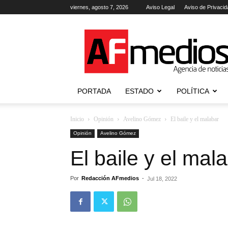
viernes, agosto 7, 2026
Aviso Legal
Aviso de Privacid
AFmedios
.-
Agencia
de
Noticias
PORTADA
ESTADO
POLÍTICA
Inicio
Opinión
Avelino Gómez
El baile y el malabar
Opinión
Avelino Gómez
El baile y el mal
Por
Redacción AFmedios
-
Jul 18, 2022