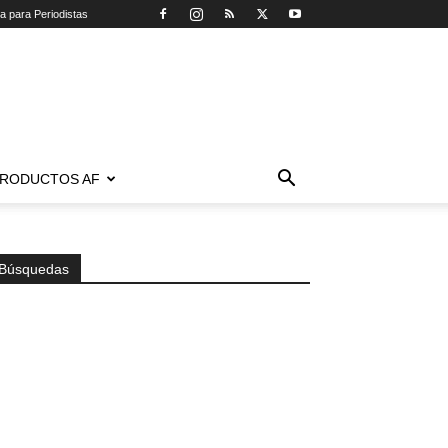
ca para Periodistas
RODUCTOS AF
Búsquedas