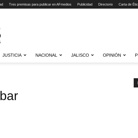
ad
Tres premisas para publicar en AFmedios
Publicidad
Directorio
Carta de Éti
JUSTICIA
NACIONAL
JALISCO
OPINIÓN
P
abar