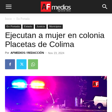
Inicio
En Portada
En Portada
Estado
Justicia
Municipios
Ejecutan a mujer en colonia
Placetas de Colima
Por
AFMEDIOS / REDACCIÓN
-
Nov 23, 2024