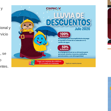
 y
ional y
vicio
, se
o
entes.