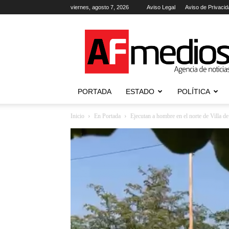
viernes, agosto 7, 2026
Aviso Legal
Aviso de Privacid
AFmedios
.-
Agencia
de
Noticias
PORTADA
ESTADO
POLÍTICA
Inicio
En Portada
Ejecutan a hombre en el norte de Villa d