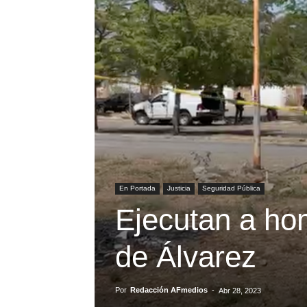
En Portada
Justicia
Seguridad Pública
Ejecutan a hom
de Álvarez
Por
Redacción AFmedios
-
Abr 28, 2023