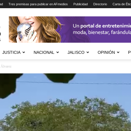
ad
Tres premisas para publicar en AFmedios
Publicidad
Directorio
Carta de Éti
JUSTICIA
NACIONAL
JALISCO
OPINIÓN
P
e Álvarez