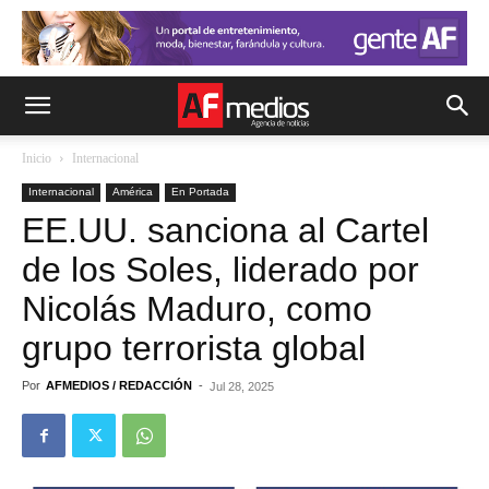
Inicio
Internacional
Internacional
América
En Portada
EE.UU. sanciona al Cartel
de los Soles, liderado por
Nicolás Maduro, como
grupo terrorista global
Por
AFMEDIOS / REDACCIÓN
-
Jul 28, 2025