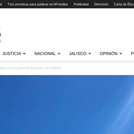
ad
Tres premisas para publicar en AFmedios
Publicidad
Directorio
Carta de Étic
JUSTICIA
NACIONAL
JALISCO
OPINIÓN
P
ativa contra planta de Amoniaco en Armería