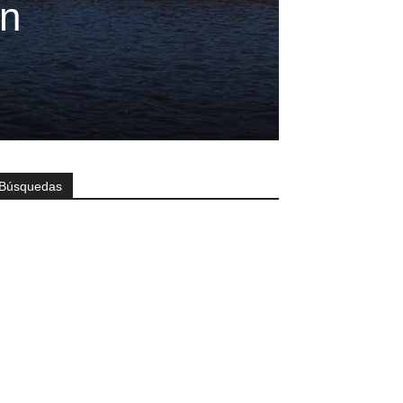
en
Búsquedas