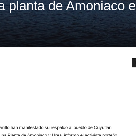
ra planta de Amoniaco 
nillo han manifestado su respaldo al pueblo de Cuyutlán
una Planta de Amoniaco y Urea, informó el activista porteño