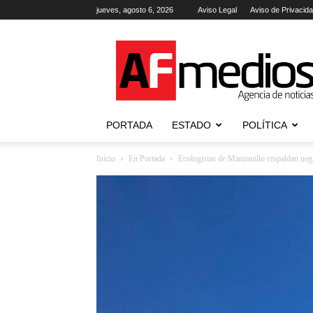
jueves, agosto 6, 2026
Aviso Legal
Aviso de Privacid
AFmedios
.-
Agencia
de
Noticias
PORTADA
ESTADO
POLÍTICA
Inicio
En Portada
Ecologistas de Manzanillo respaldan neg