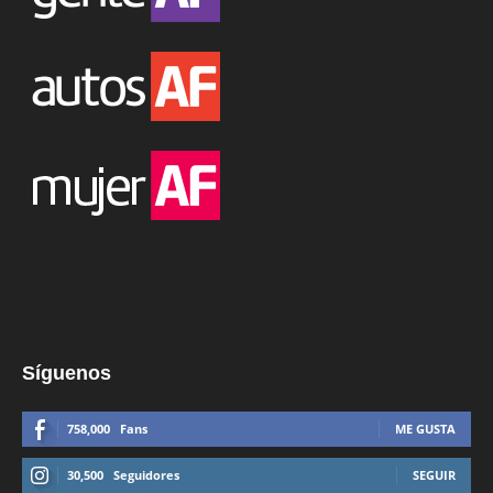
Síguenos
758,000
Fans
ME GUSTA
30,500
Seguidores
SEGUIR