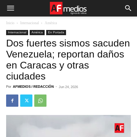
Inicio
Internacional
América
Internacional
América
En Portada
Dos fuertes sismos sacuden
Venezuela; reportan daños
en Caracas y otras
ciudades
Por
AFMEDIOS / REDACCIÓN
-
Jun 24, 2026