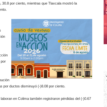
 30.8 por ciento, mientras que Tlaxcala mostró la
ento.
s
ión
cción
 por
ibución
as por ductos disminuyó (-)8.08 por ciento.
 laboran en Colima también registraron pérdidas del (-)0.67