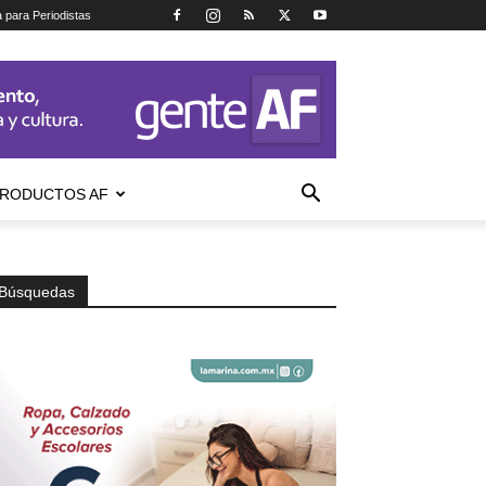
a para Periodistas
RODUCTOS AF
Búsquedas