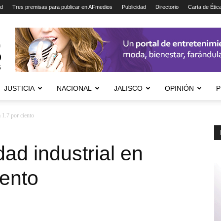
ad
Tres premisas para publicar en AFmedios
Publicidad
Directorio
Carta de Étic
JUSTICIA
NACIONAL
JALISCO
OPINIÓN
P
 1.7 por ciento
ad industrial en
iento