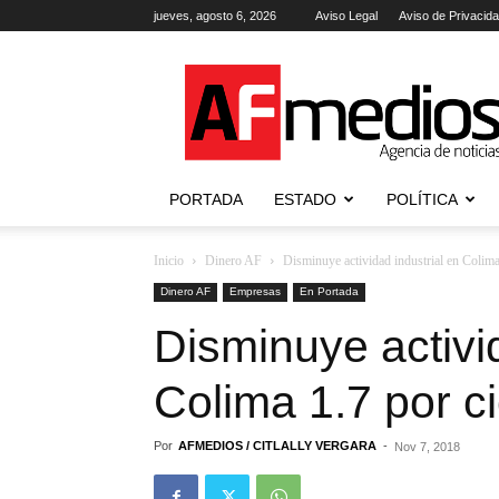
jueves, agosto 6, 2026
Aviso Legal
Aviso de Privacid
AFmedios
.-
Agencia
de
Noticias
PORTADA
ESTADO
POLÍTICA
Inicio
Dinero AF
Disminuye actividad industrial en Colima
Dinero AF
Empresas
En Portada
Disminuye activid
Colima 1.7 por c
Por
AFMEDIOS / CITLALLY VERGARA
-
Nov 7, 2018