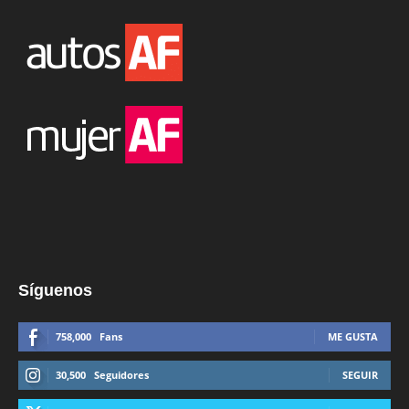
Síguenos
758,000
Fans
ME GUSTA
30,500
Seguidores
SEGUIR