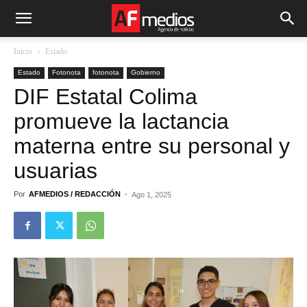
Inicio
Estado
Estado
Fotonota
fotonota
Gobierno
DIF Estatal Colima
promueve la lactancia
materna entre su personal y
usuarias
Por
AFMEDIOS / REDACCIÓN
-
Ago 1, 2025