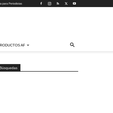
ca para Periodistas
RODUCTOS AF
Búsquedas