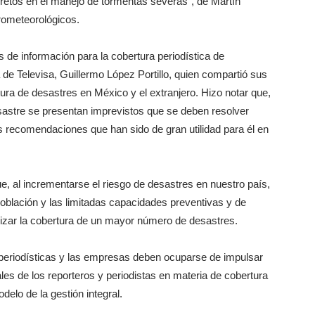
s retos en el manejo de tormentas severas”, de Martín
rometeorológicos.
de información para la cobertura periodística de
 de Televisa, Guillermo López Portillo, quien compartió sus
ura de desastres en México y el extranjero. Hizo notar que,
sastre se presentan imprevistos que se deben resolver
 recomendaciones que han sido de gran utilidad para él en
ue, al incrementarse el riesgo de desastres en nuestro país,
población y las limitadas capacidades preventivas y de
lizar la cobertura de un mayor número de desastres.
s periodísticas y las empresas deben ocuparse de impulsar
les de los reporteros y periodistas en materia de cobertura
elo de la gestión integral.