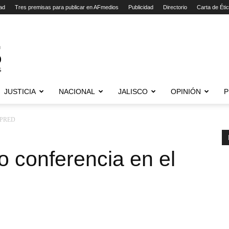
ad
Tres premisas para publicar en AFmedios
Publicidad
Directorio
Carta de Éti
JUSTICIA
NACIONAL
JALISCO
OPINIÓN
P
NAPRED
io conferencia en el