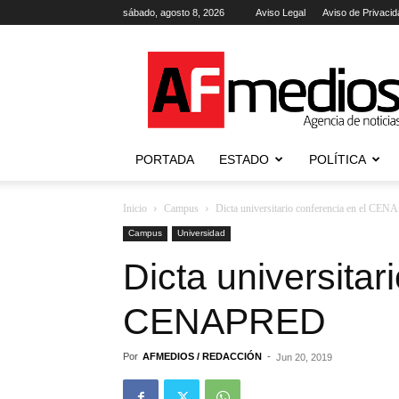
sábado, agosto 8, 2026
Aviso Legal
Aviso de Privacid
AFmedios
.-
Agencia
de
Noticias
PORTADA
ESTADO
POLÍTICA
Inicio
Campus
Dicta universitario conferencia en el CE
Campus
Universidad
Dicta universitar
CENAPRED
Por
AFMEDIOS / REDACCIÓN
-
Jun 20, 2019