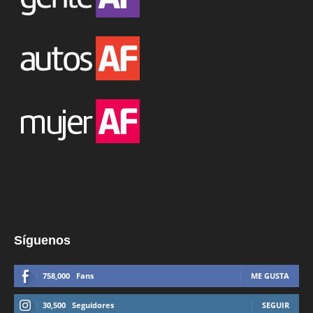
Síguenos
758,000
Fans
ME GUSTA
30,500
Seguidores
SEGUIR