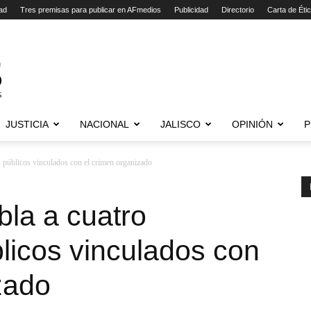
ad
Tres premisas para publicar en AFmedios
Publicidad
Directorio
Carta de Éti
JUSTICIA
NACIONAL
JALISCO
OPINIÓN
P
s públicos vinculados con el crimen organizado
la a cuatro
licos vinculados con
zado