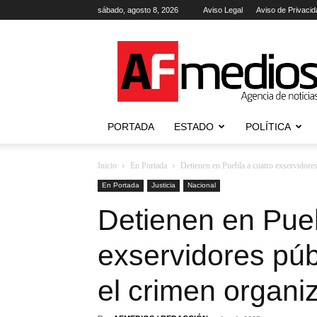
sábado, agosto 8, 2026
Aviso Legal
Aviso de Privacid
AFmedios
.-
Agencia
de
Noticias
PORTADA
ESTADO
POLÍTICA
Inicio
En Portada
Detienen en Puebla a cuatro exservidore
En Portada
Justicia
Nacional
Detienen en Pueb
exservidores púb
el crimen organi