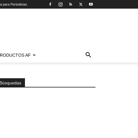
ca para Periodistas
RODUCTOS AF
Búsquedas