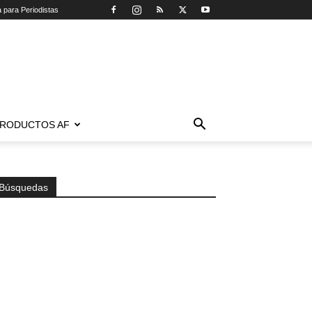
a para Periodistas
RODUCTOS AF
Búsquedas