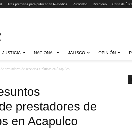
ad
Tres premisas para publicar en AFmedios
Publicidad
Directorio
Carta de Étic
JUSTICIA
NACIONAL
JALISCO
OPINIÓN
P
de prestadores de servicios turísticos en Acapulco
resuntos
de prestadores de
cos en Acapulco