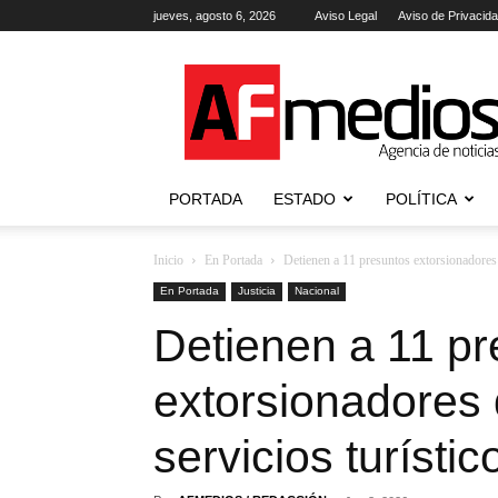
jueves, agosto 6, 2026
Aviso Legal
Aviso de Privacid
AFmedios
.-
Agencia
de
Noticias
PORTADA
ESTADO
POLÍTICA
Inicio
En Portada
Detienen a 11 presuntos extorsionadores 
En Portada
Justicia
Nacional
Detienen a 11 p
extorsionadores 
servicios turísti