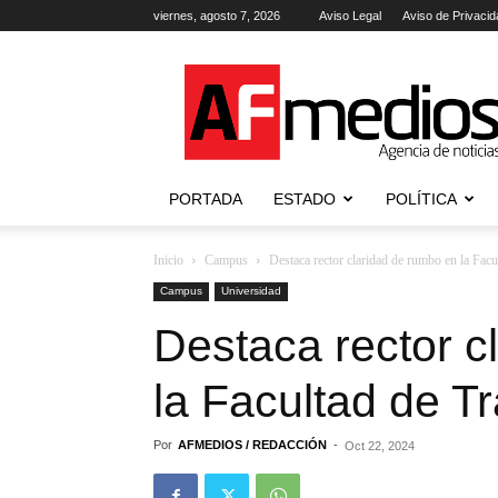
viernes, agosto 7, 2026
Aviso Legal
Aviso de Privacid
AFmedios
.-
Agencia
de
Noticias
PORTADA
ESTADO
POLÍTICA
Inicio
Campus
Destaca rector claridad de rumbo en la Facu
Campus
Universidad
Destaca rector c
la Facultad de T
Por
AFMEDIOS / REDACCIÓN
-
Oct 22, 2024