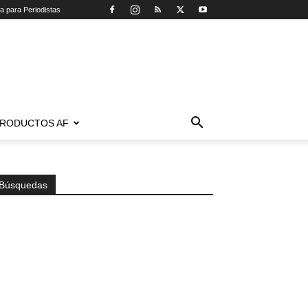
ca para Periodistas
RODUCTOS AF
Búsquedas