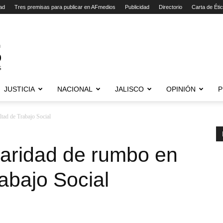
ad
Tres premisas para publicar en AFmedios
Publicidad
Directorio
Carta de Éti
JUSTICIA
NACIONAL
JALISCO
OPINIÓN
P
ltad de Trabajo Social
laridad de rumbo en
rabajo Social