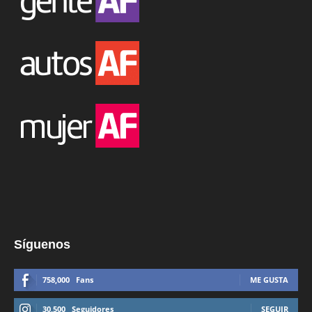
Síguenos
758,000
Fans
ME GUSTA
30,500
Seguidores
SEGUIR