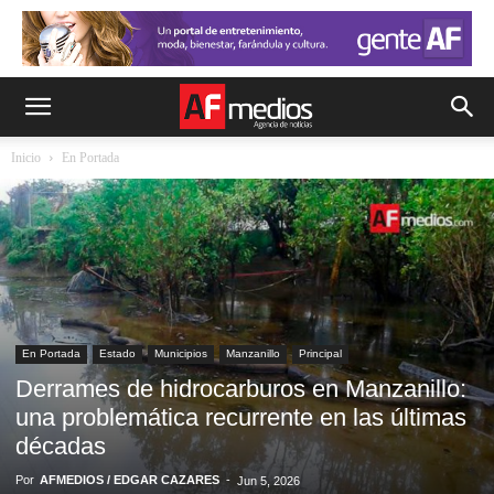
Inicio
En Portada
En Portada
Estado
Municipios
Manzanillo
Principal
Derrames de hidrocarburos en Manzanillo:
una problemática recurrente en las últimas
décadas
Por
AFMEDIOS / EDGAR CAZARES
-
Jun 5, 2026