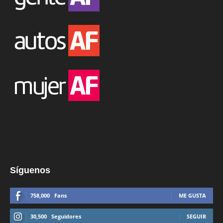
Síguenos
758,000
Fans
ME GUSTA
30,500
Seguidores
SEGUIR