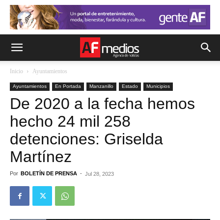
Inicio
Ayuntamientos
Ayuntamientos
En Portada
Manzanillo
Estado
Municipios
De 2020 a la fecha hemos
hecho 24 mil 258
detenciones: Griselda
Martínez
Por
BOLETÍN DE PRENSA
-
Jul 28, 2023