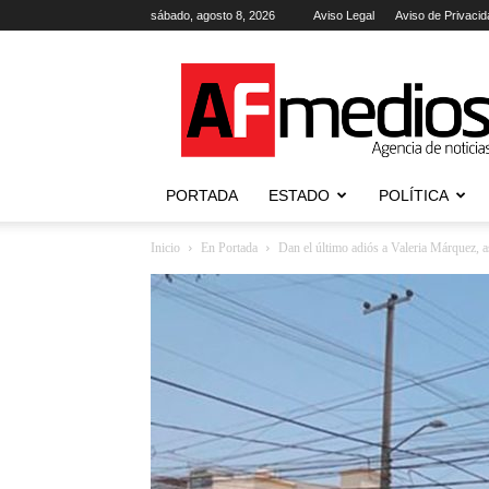
sábado, agosto 8, 2026
Aviso Legal
Aviso de Privacid
AFmedios
.-
Agencia
de
Noticias
PORTADA
ESTADO
POLÍTICA
Inicio
En Portada
Dan el último adiós a Valeria Márquez, a