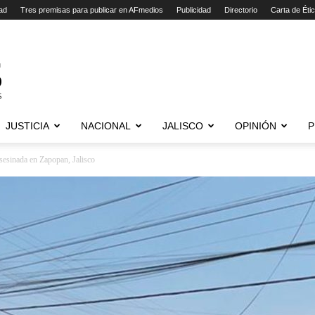
ad
Tres premisas para publicar en AFmedios
Publicidad
Directorio
Carta de Éti
JUSTICIA
NACIONAL
JALISCO
OPINIÓN
P
sesinada en Zapopan, Jalisco