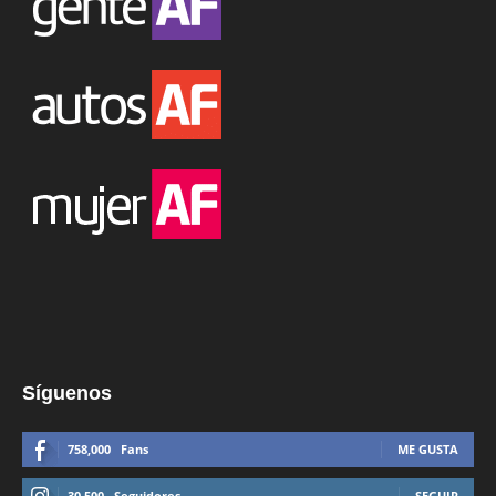
Síguenos
758,000
Fans
ME GUSTA
30,500
Seguidores
SEGUIR