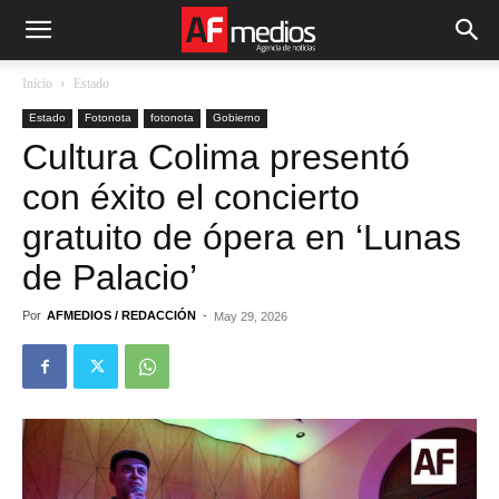
Inicio
Estado
Estado
Fotonota
fotonota
Gobierno
Cultura Colima presentó
con éxito el concierto
gratuito de ópera en ‘Lunas
de Palacio’
Por
AFMEDIOS / REDACCIÓN
-
May 29, 2026