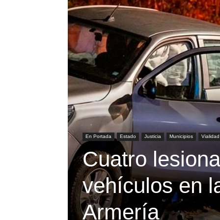
En Portada
Estado
Justicia
Municipios
Vialidad
Cuatro lesion
vehículos en l
Armería