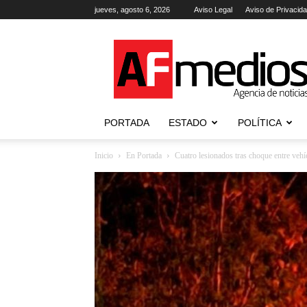
jueves, agosto 6, 2026
Aviso Legal
Aviso de Privacid
AFmedios
.-
Agencia
de
Noticias
PORTADA
ESTADO
POLÍTICA
Inicio
En Portada
Cuatro lesionados tras choque entre vehí