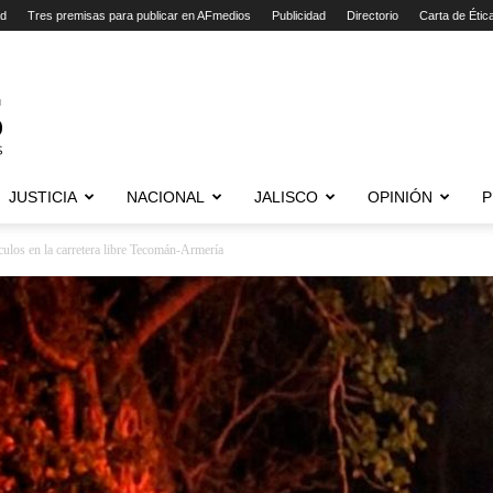
ad
Tres premisas para publicar en AFmedios
Publicidad
Directorio
Carta de Étic
JUSTICIA
NACIONAL
JALISCO
OPINIÓN
P
culos en la carretera libre Tecomán-Armería