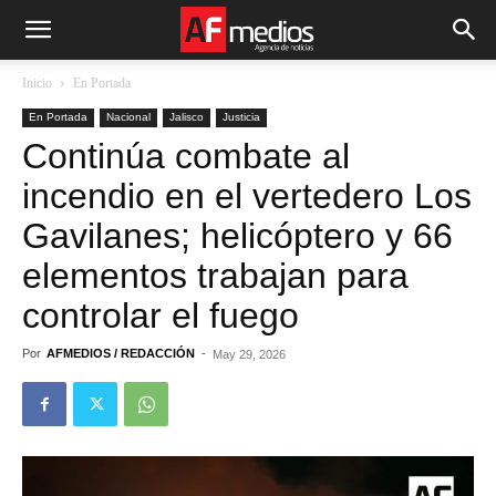
Inicio
En Portada
En Portada
Nacional
Jalisco
Justicia
Continúa combate al
incendio en el vertedero Los
Gavilanes; helicóptero y 66
elementos trabajan para
controlar el fuego
Por
AFMEDIOS / REDACCIÓN
-
May 29, 2026