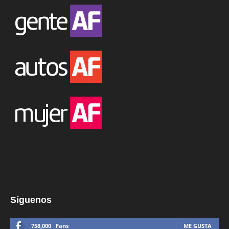
Síguenos
758,000
Fans
ME GUSTA