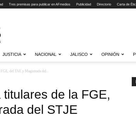
ad
Tres premisas para publicar en AFmedios
Publicidad
Directorio
Carta de Éti
JUSTICIA
NACIONAL
JALISCO
OPINIÓN
P
la FGE, del TAE y Magistrada del...
titulares de la FGE,
trada del STJE