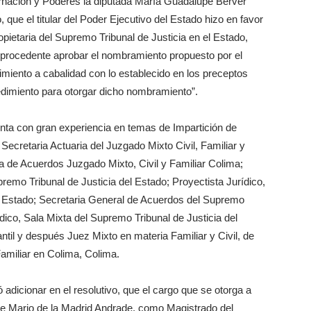
ernación y Poderes la diputada María Guadalupe Berver
ue el titular del Poder Ejecutivo del Estado hizo en favor
pietaria del Supremo Tribunal de Justicia en el Estado,
s procedente aprobar el nombramiento propuesto por el
limiento a cabalidad con lo establecido en los preceptos
edimiento para otorgar dicho nombramiento”.
nta con gran experiencia en temas de Impartición de
; Secretaria Actuaria del Juzgado Mixto Civil, Familiar y
ia de Acuerdos Juzgado Mixto, Civil y Familiar Colima;
remo Tribunal de Justicia del Estado; Proyectista Jurídico,
el Estado; Secretaria General de Acuerdos del Supremo
ídico, Sala Mixta del Supremo Tribunal de Justicia del
til y después Juez Mixto en materia Familiar y Civil, de
amiliar en Colima, Colima.
dicionar en el resolutivo, que el cargo que se otorga a
de Mario de la Madrid Andrade, como Magistrado del