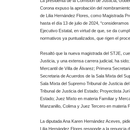
La presidenta de la Comisión de Justicia, Gob
Corona expuso la aprobación del nombramiento, q
de Lilia Hernández Flores, como Magistrada Pro
hasta el día 13 de julio de 2024, “consideramo
Ejecutivo Estatal, en virtud de que, se da cump
normativos ya puntualizados, que rigen el proc
Resaltó que la nueva magistrada del STJE, cue
Justicia, y una extensa carrera judicial, ha sido
Mercantil de Villa de Álvarez; Primera Secretar
Secretaria de Acuerdos de la Sala Mixta del Sup
Sala Mixta del Supremo Tribunal de Justicia d
Tribunal de Justicia del Estado; Proyectista Jur
Estado; Juez Mixto en materia Familiar y Mercan
Manzanillo, Colima y Juez Tercero en materia F
La diputada Ana Karen Hernández Aceves, pidió a
Lilia Hernández Flores responde a la renuncia 