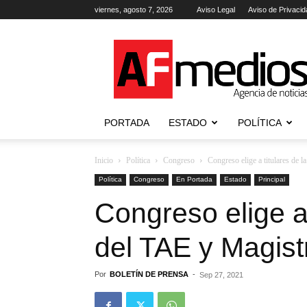
viernes, agosto 7, 2026
Aviso Legal
Aviso de Privacid
AFmedios
.-
Agencia
de
Noticias
PORTADA
ESTADO
POLÍTICA
Inicio
Política
Congreso
Congreso elige a titulares de 
Política
Congreso
En Portada
Estado
Principal
Congreso elige a 
del TAE y Magis
Por
BOLETÍN DE PRENSA
-
Sep 27, 2021