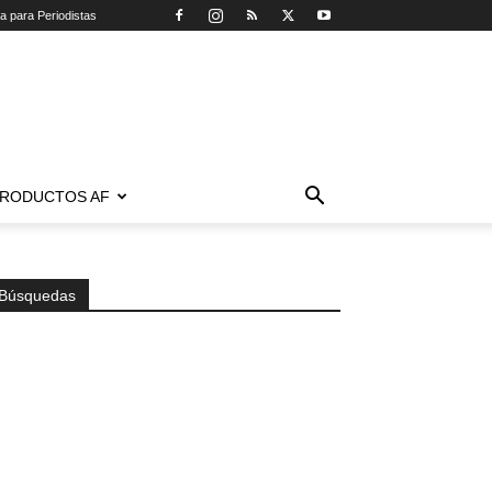
ca para Periodistas
RODUCTOS AF
Búsquedas