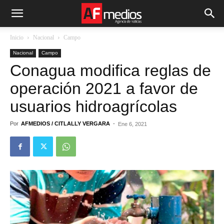
Inicio
Nacional
Campo
Nacional
Campo
Conagua modifica reglas de
operación 2021 a favor de
usuarios hidroagrícolas
Por
AFMEDIOS / CITLALLY VERGARA
-
Ene 6, 2021