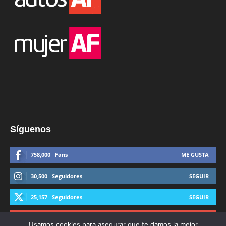
Síguenos
758,000
Fans
ME GUSTA
30,500
Seguidores
SEGUIR
25,157
Seguidores
SEGUIR
44,600
Suscriptores
SUSCRIBIRTE
Usamos cookies para asegurar que te damos la mejor