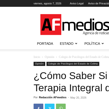
viernes, agosto 7, 2026
Aviso Legal
Aviso de Privacid
AFmedios
.-
Agencia
de
Noticias
PORTADA
ESTADO
POLÍTICA
Inicio
Opinión
Colegio de Psicólogos del Estado de Colim
Opinión
Colegio de Psicólogos del Estado de Colima
¿Cómo Saber Si
Terapia Integral
Por
Redacción AFmedios
-
May 20, 2026