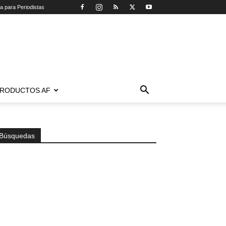
ca para Periodistas
RODUCTOS AF
Búsquedas