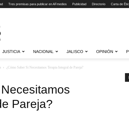
ad
Tres premisas para publicar en AFmedios
Publicidad
Directorio
Carta de Éti
JUSTICIA
NACIONAL
JALISCO
OPINIÓN
P
a
¿Cómo Saber Si Necesitamos Terapia Integral de Pareja?
 Necesitamos
 de Pareja?