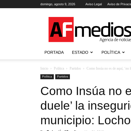
domingo, agosto 9, 2026
Aviso Legal
Aviso de Privaci
AFmedios
.-
Agencia
de
Noticias
PORTADA
ESTADO
POLÍTICA
Inicio
Política
Partidos
Como Insúa no es de aquí, ‘no le
Política
Partidos
Como Insúa no es
duele’ la insegur
municipio: Locho