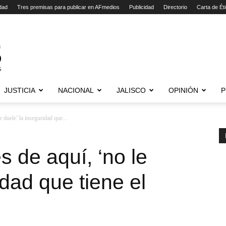
dad
Tres premisas para publicar en AFmedios
Publicidad
Directorio
Carta de Ét
JUSTICIA
NACIONAL
JALISCO
OPINIÓN
P
 duele’ la inseguridad que...
 de aquí, ‘no le
idad que tiene el