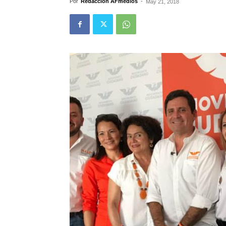
Por
Redacción AFmedios
-
May 21, 2018