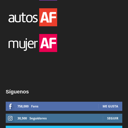
Síguenos
758,000
Fans
ME GUSTA
30,500
Seguidores
SEGUIR