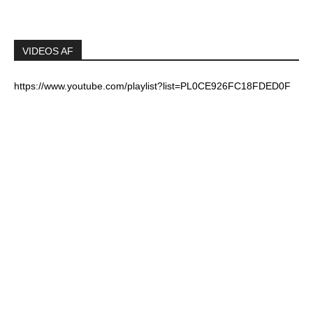
VIDEOS AF
https://www.youtube.com/playlist?list=PL0CE926FC18FDED0F